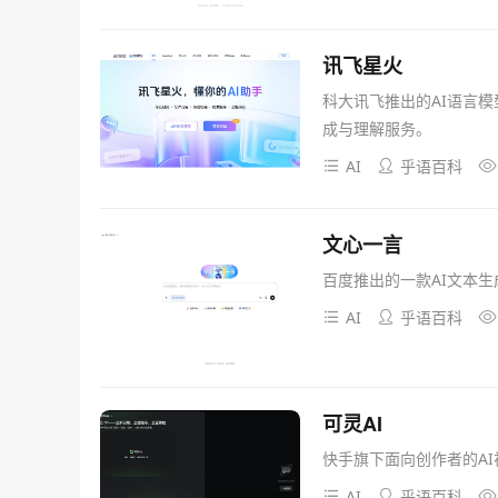
讯飞星火
科大讯飞推出的AI语言
成与理解服务。
AI
乎语百科
文心一言
百度推出的一款AI文本生
AI
乎语百科
可灵AI
快手旗下面向创作者的A
AI
乎语百科