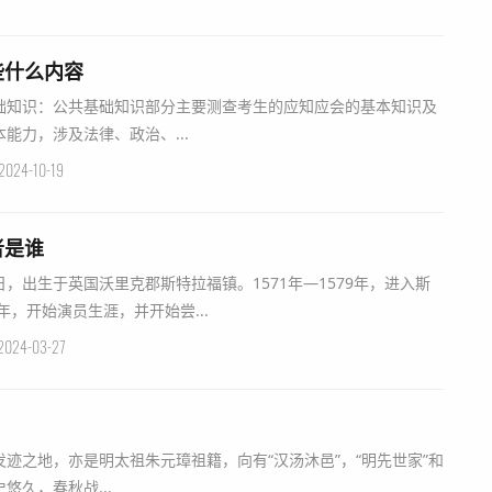
些什么内容
础知识：公共基础知识部分主要测查考生的应知应会的基本知识及
能力，涉及法律、政治、...
2024-10-19
者是谁
3日，出生于英国沃里克郡斯特拉福镇。1571年—1579年，进入斯
年，开始演员生涯，并开始尝...
2024-03-27
迹之地，亦是明太祖朱元璋祖籍，向有“汉汤沐邑”，“明先世家”和
悠久，春秋战...