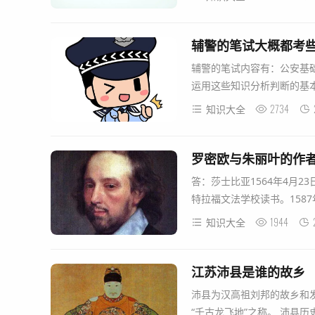
辅警的笔试大概都考
辅警的笔试内容有：公安基
运用这些知识分析判断的基本
2734
知识大全
罗密欧与朱丽叶的作
答：莎士比亚1564年4月2
特拉福文法学校读书。1587
1944
知识大全
江苏沛县是谁的故乡
沛县为汉高祖刘邦的故乡和发
“千古龙飞地”之称。 沛县历史