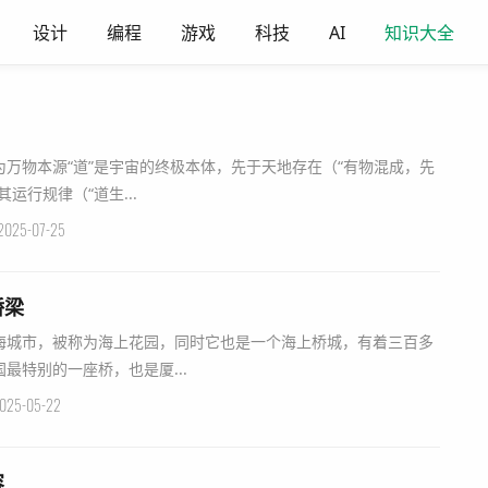
设计
编程
游戏
科技
AI
知识大全
万物本源“道”是宇宙的终极本体，先于天地存在（“有物混成，先
运行规律（“道生...
2025-07-25
桥梁
城市，被称为海上花园，同时它也是一个海上桥城，有着三百多
最特别的一座桥，也是厦...
025-05-22
容