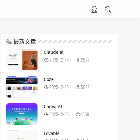
最新文章
Claude ai
2025-12-25
2522
Coze
2025-12-25
5899
​Canva AI
2025-12-26
1850
Lovable