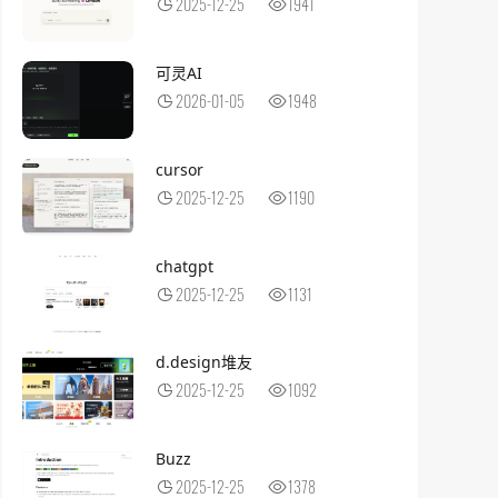
2025-12-25
1941
可灵AI
2026-01-05
1948
cursor
2025-12-25
1190
chatgpt
2025-12-25
1131
d.design堆友
2025-12-25
1092
Buzz
2025-12-25
1378