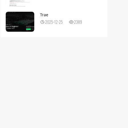
Trae
2025-12-25
2389