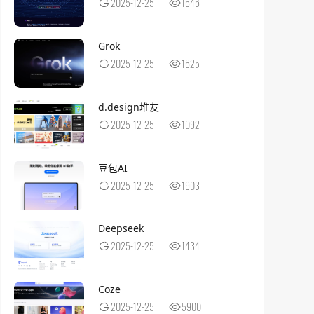
2025-12-25
1646
Grok
2025-12-25
1625
d.design堆友
2025-12-25
1092
豆包AI
2025-12-25
1903
Deepseek
2025-12-25
1434
Coze
2025-12-25
5900